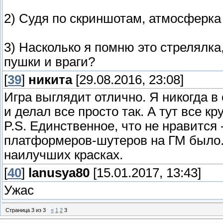
2) Судя по скриншотам, атмосферка
3) Насколько я помню это стрелялка
пушки и враги?
[
39
]
никита
[29.08.2016, 23:08]
Игра выглядит отлично. Я никогда 
и делал все просто так. А тут все к
P.S. Единственное, что не нравится
платформеров-шутеров на ГМ было.
наилучших красках.
[
40
]
lanusya80
[15.01.2017, 13:43]
Ужас
Страница
3
из
3
«
1
2
3