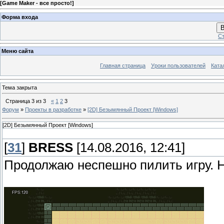
[
Game Maker - все просто!
]
Форма входа
В
Ст
Меню сайта
Главная страница
Уроки пользователей
Ката
Тема закрыта
Страница
3
из
3
«
1
2
3
Форум
»
Проекты в разработке
»
[2D] Безымянный Проект [Windows]
[2D] Безымянный Проект [Windows]
[
31
]
BRESS
[14.08.2016, 12:41]
Продолжаю неспешно пилить игру. Н