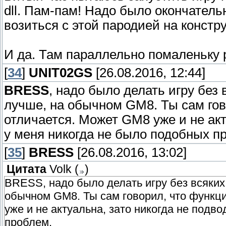
dll. Пам-пам! Надо было окончатель
возиться с этой пародией на констру
И да. Там параллельно помаленьку 
[
34
]
UNIT02GS
[26.08.2016, 12:44]
BRESS
, надо было делать игру без 
лучше, на обычном GM8. Ты сам гов
отличается. Может GM8 уже и не акт
у меня никогда не было подобных п
[
35
]
BRESS
[26.08.2016, 13:02]
Цитата
Volk
(
)
BRESS, надо было делать игру без всяких 
обычном GM8. Ты сам говорил, что функц
уже и не актуальна, зато никогда не подв
проблем.