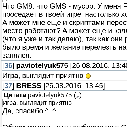
Что GM8, что GMS - мусор. У меня 
проседает в твоей игре, настолько х
А может мне еще и скриптами перест
место работают? А может еще и ко
(что я уже и так делаю), так как он
было время и желание перелезть на
занялся.
[
36
]
paviotelyuk575
[26.08.2016, 13:4
Игра, выглядит приятно
[
37
]
BRESS
[26.08.2016, 13:45]
Цитата
paviotelyuk575
(
)
Игра, выглядит приятно
Да, спасибо ^_^