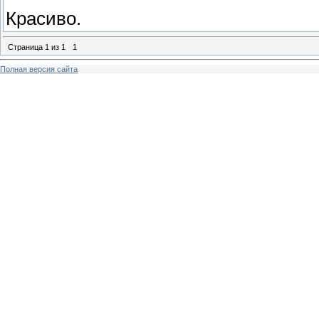
Чокнутый смайлик
Красиво.
Страница
1
из
1
1
Шар и параллелепипед какой-то
Полная версия сайта
Если вы хотите меня помучить... вернее п
простенькие картинки. Только не наглейте