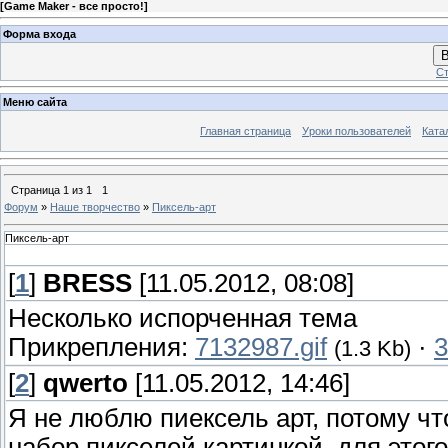
[
Game Maker - все просто!
]
Форма входа
В
Ст
Меню сайта
Главная страница
Уроки пользователей
Ката
Страница
1
из
1
1
Форум
»
Наше творчество
»
Пиксель-арт
Пиксель-арт
[
1
]
BRESS
[11.05.2012, 08:08]
Несколько испорченная тема
Прикрепления:
7132987.gif
·
3
(1.3 Kb)
[
2
]
qwerto
[11.05.2012, 14:46]
Я не люблю пиексель арт, потому что
набор пикселей картинкой, для это