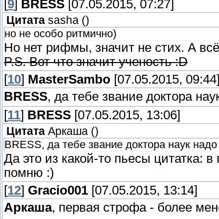
[
9
]
BRESS
[07.05.2015, 07:27]
Цитата
sasha
(
)
но не особо ритмично)
Но нет рифмы, значит не стих. А всё,
P.S. Вот что значит ученость :D
[
10
]
MasterSambo
[07.05.2015, 09:44
BRESS
, да тебе звание доктора на
[
11
]
BRESS
[07.05.2015, 13:06]
Цитата
Аркаша
(
)
BRESS, да тебе звание доктора наук надо
Да это из какой-то пьесы цитатка: в
помню :)
[
12
]
Gracio001
[07.05.2015, 13:14]
Аркаша
, первая строфа - более мен