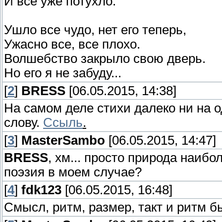
И все уже потухло.
Ушло все чудо, нет его теперь,
Ужасно все, все плохо.
Волшебство закрыло свою дверь.
Но его я не забуду...
[
2
]
BRESS
[06.05.2015, 14:38]
На самом деле стихи далеко ни на о
слову.
Ссыль
.
[
3
]
MasterSambo
[06.05.2015, 14:47]
BRESS
, хм... просто природа наибо
поэзия в моем случае?
[
4
]
fdk123
[06.05.2015, 16:48]
Смысл, ритм, размер, такт и ритм б