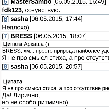
[
5
]
MasterSambo
[06.05.2015, 16:49]
fdk123
, сочувствую.
[
6
]
sasha
[06.05.2015, 17:44]
Неплохо)
[
7
]
BRESS
[06.05.2015, 18:07]
Цитата
Аркаша
(
)
BRESS, хм... просто природа наиболее уд
Я не про смысл стиха, а про отсутс
[
8
]
sasha
[06.05.2015, 20:57]
Цитата
Я не про смысл стиха, а про отсутствие 
Да! Лирично,
но не особо ритмично)