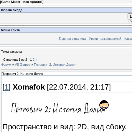
[
Game Maker - все просто!
]
Форма входа
В
Ст
Меню сайта
Главная страница
Уроки пользователей
Ката
Тема закрыта
Страница
1
из
2
1
2
»
Форум
»
VS Games
»
Петрович 2: История Долин
Петрович 2: История Долин
[
1
]
Xomafok
[22.07.2014, 21:17]
Пространство и вид: 2D, вид сбоку.