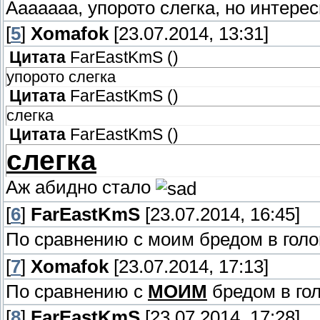
Ааааааа, упорото слегка, но интерес
[
5
]
Xomafok
[23.07.2014, 13:31]
Цитата
FarEastKmS
(
)
упорото слегка
Цитата
FarEastKmS
(
)
слегка
Цитата
FarEastKmS
(
)
слегка
Аж абидно стало
[
6
]
FarEastKmS
[23.07.2014, 16:45]
По сравнению с моим бредом в голо
[
7
]
Xomafok
[23.07.2014, 17:13]
По сравнению с
МОИМ
бредом в гол
[
8
]
FarEastKmS
[23.07.2014, 17:28]