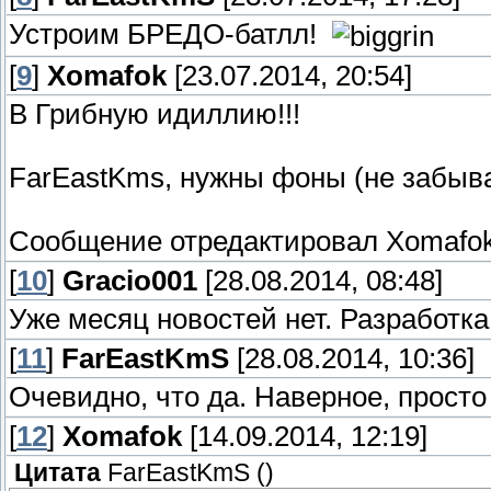
Устроим БРЕДО-батлл!
[
9
]
Xomafok
[23.07.2014, 20:54]
В Грибную идиллию!!!
FarEastKms, нужны фоны (не забывай
Сообщение отредактировал
Xomafo
[
10
]
Gracio001
[28.08.2014, 08:48]
Уже месяц новостей нет. Разработка
[
11
]
FarEastKmS
[28.08.2014, 10:36]
Очевидно, что да. Наверное, просто
[
12
]
Xomafok
[14.09.2014, 12:19]
Цитата
FarEastKmS
(
)