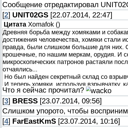
Сообщение отредактировал
UNIT02
[
2
]
UNIT02GS
[22.07.2014, 22:47]
Цитата
Xomafok
(
)
Древняя борьба между хомяками и собака
достижения человечества, хомяки стали и
правда, были слишком большие для них. 
крошечные, по нашим меркам, орудия. И с
микроскопических патронов растаяли посл
отчаялись...
Но был найден секретный склад со взрыв
И теперь хомяки, используя взрывчатку, 
Что я сейчас прочитал?
собаками...
[
3
]
BRESS
[23.07.2014, 09:56]
Слишком упорото, чтобы воспринима
[
4
]
FarEastKmS
[23.07.2014, 10:16]