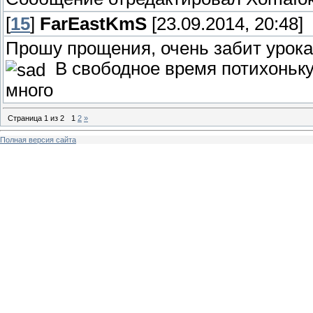
[
15
]
FarEastKmS
[23.09.2014, 20:48]
Прошу прощения, очень забит урок
В свободное время потихоньку
много
Страница
1
из
2
1
2
»
Полная версия сайта