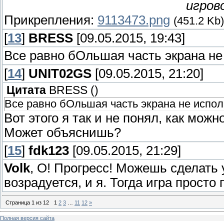
игров
Прикрепления:
9113473.png
(451.2 Kb)
[
13
]
BRESS
[09.05.2015, 19:43]
Все равно бОльшая часть экрана не 
[
14
]
UNIT02GS
[09.05.2015, 21:20]
Цитата
BRESS
(
)
Все равно бОльшая часть экрана не испол
Вот этого я так и не понял, как мож
Может объяснишь?
[
15
]
fdk123
[09.05.2015, 21:29]
Volk
, О! Прогресс! Можешь сделать
возрадуется, и я. Тогда игра просто
Страница
1
из
12
1
2
3
…
11
12
»
Полная версия сайта