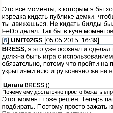
Это все моменты, к которым я бы хо
изредка кидать публике демки, что
ты движешься. Не кидать билды был
FeDo делал. Так бы в куче моменто
[
6
]
UNIT02GS
[05.05.2015, 16:39]
BRESS
, я это уже осознал и сдела
должна быть игра с использованием
обязательно, потому что пройти на 
укрытиями всю игру конечно же не н
Цитата
BRESS
(
)
Почему ему достаточно просто бежать вп
Этот момент тоже решен. Теперь па
подбирать. Поэтому просто зажать к