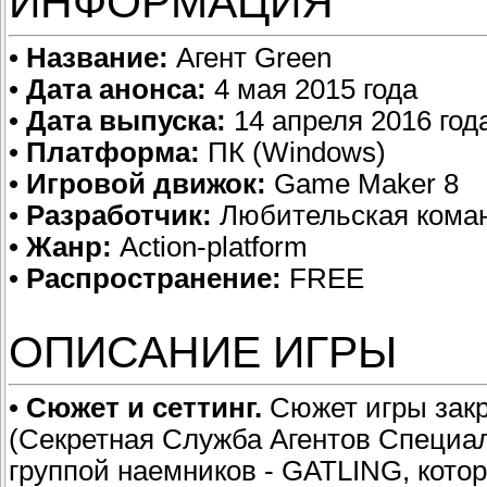
ИНФОРМАЦИЯ
•
Название:
Агент Green
•
Дата анонса:
4 мая 2015 года
•
Дата выпуска:
14 апреля 2016 год
•
Платформа:
ПК (Windows)
•
Игровой движок:
Game Maker 8
•
Разработчик:
Любительская кома
•
Жанр:
Action-platform
•
Распространение:
FREE
ОПИСАНИЕ ИГРЫ
•
Сюжет и сеттинг.
Сюжет игры зак
(Секретная Служба Агентов Специал
группой наемников - GATLING, кото