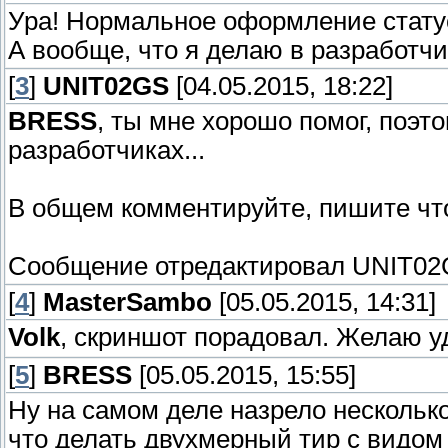
Ура! Нормальное оформление стату
А вообще, что я делаю в разработчи
[
3
]
UNIT02GS
[04.05.2015, 18:22]
BRESS
, ты мне хорошо помог, поэт
разработчиках...
В общем комментируйте, пишите что
Сообщение отредактировал
UNIT02
[
4
]
MasterSambo
[05.05.2015, 14:31]
Volk
, скриншот порадовал. Желаю у
[
5
]
BRESS
[05.05.2015, 15:55]
Ну на самом деле назрело несколько
что делать двухмерный тир с видом 