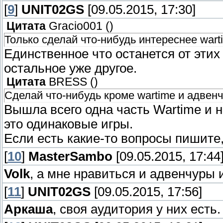
[
9
]
UNIT02GS
[09.05.2015, 17:30]
Цитата
Gracio001
(
)
Только сделай что-нибудь интереснее wart
Единственное что останется от этих 
остальное уже другое.
Цитата
BRESS
(
)
Сделай что-нибудь кроме wartime и адвен
Вышла всего одна часть Wartime и н
это одинаковые игры.
Если есть какие-то вопросы пишите, 
[
10
]
MasterSambo
[09.05.2015, 17:44
Volk
, а мне нравиться и адвенчуры и
[
11
]
UNIT02GS
[09.05.2015, 17:56]
Аркаша
, своя аудитория у них есть.