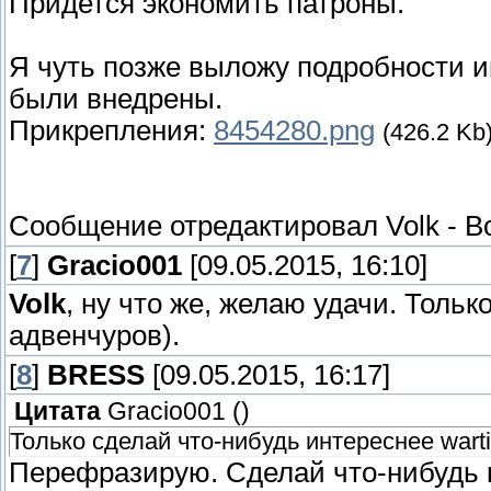
Придется экономить патроны.
Я чуть позже выложу подробности и
были внедрены.
Прикрепления:
8454280.png
(426.2 Kb
Сообщение отредактировал
Volk
-
В
[
7
]
Gracio001
[09.05.2015, 16:10]
Volk
, ну что же, желаю удачи. Тольк
адвенчуров).
[
8
]
BRESS
[09.05.2015, 16:17]
Цитата
Gracio001
(
)
Только сделай что-нибудь интереснее wart
Перефразирую. Сделай что-нибудь к