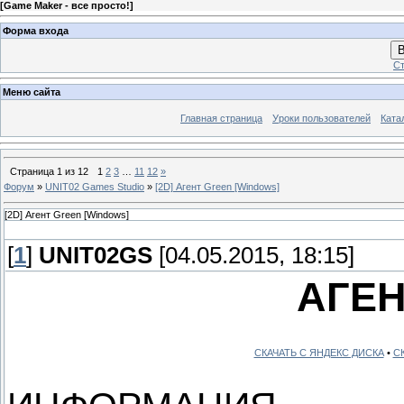
[
Game Maker - все просто!
]
Форма входа
В
Ст
Меню сайта
Главная страница
Уроки пользователей
Ката
Страница
1
из
12
1
2
3
…
11
12
»
Форум
»
UNIT02 Games Studio
»
[2D] Агент Green [Windows]
[2D] Агент Green [Windows]
[
1
]
UNIT02GS
[04.05.2015, 18:15]
АГЕН
СКАЧАТЬ С ЯНДЕКС ДИСКА
•
С