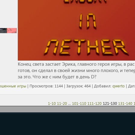
Конец света застает Эрика, главного героя игры, в ра
готов, он сделал в своей жизни много плохого, и теп
за это. Что же с ним будет в день D?
ршенные игры
| Просмотров: 1144 | Загрузок: 464 | Добавил:
qwerto
| Дат
1-10
11-20
...
101-110
111-120
121-130
131-140