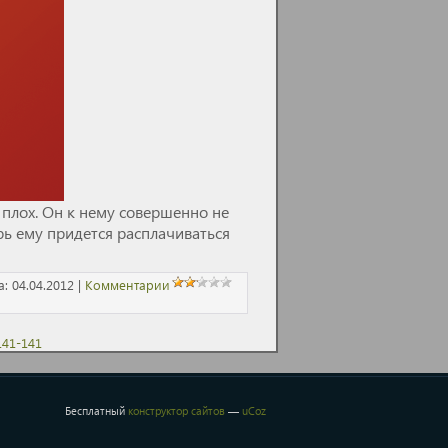
с плох. Он к нему совершенно не
ерь ему придется расплачиваться
а:
04.04.2012
|
Комментарии
141-141
Бесплатный
конструктор сайтов
—
uCoz