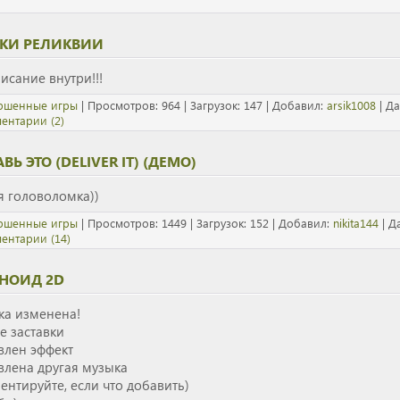
КИ РЕЛИКВИИ
исание внутри!!!
ршенные игры
| Просмотров: 964 | Загрузок: 147 | Добавил:
arsik1008
| Да
ентарии (2)
ВЬ ЭТО (DELIVER IT) (ДЕМО)
я головоломка))
ршенные игры
| Просмотров: 1449 | Загрузок: 152 | Добавил:
nikita144
| Д
ентарии (14)
НОИД 2D
ка изменена!
е заставки
влен эффект
влена другая музыка
ентируйте, если что добавить)