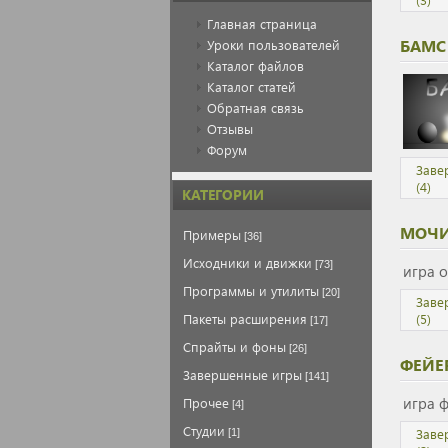
Главная страница
БАМС
Уроки пользователей
Каталог файлов
Каталог статей
Обратная связь
Отзывы
Форум
Заве
(4)
КАТЕГОРИИ
МОЧИ
Примеры
[36]
Исходники и движки
[73]
игра 
Программы и утилиты
[20]
Заве
(5)
Пакеты расширения
[17]
Спрайты и фоны
[26]
ФЕЙЕ
Завершенные игры
[141]
игра 
Прочее
[4]
Студии
Заве
[1]