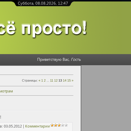
Суббота, 08.08.2026, 12:47
Приветствую Вас
,
Гость
Страницы
:
«
1
2
...
11
12
13
14
15
»
мотрам
!
а:
03.05.2012
|
Комментарии