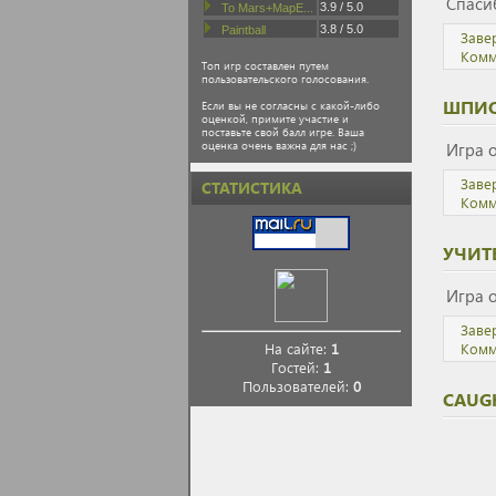
Спаси
3.9 / 5.0
To Mars+MapE...
3.8 / 5.0
Paintball
Заве
Комм
Топ игр составлен путем
пользовательского голосования.
ШПИО
Если вы не согласны с какой-либо
оценкой, примите участие и
поставьте свой балл игре. Ваша
Игра о
оценка очень важна для нас ;)
Заве
СТАТИСТИКА
Комм
УЧИТ
Игра о
Заве
Комм
На сайте:
1
Гостей:
1
Пользователей:
0
CAUG