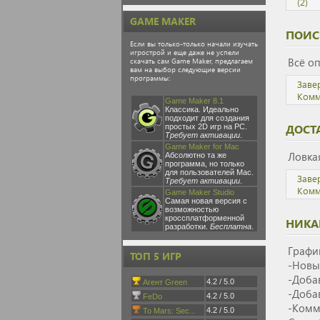
(2)
GAME MAKER
ПОИС
Если вы только-только начали изучать
игрострой и еще даже не успели
Всё оп
скачать сам Game Maker, предлагаем
вам на выбор следующие версии
программы:
Заве
Комм
Game Maker 8.1
Классика. Идеально
подходит для создания
ДОСТА
простых 2D игр на PC.
Требует активации
.
Game Maker for Mac
Ловка
Абсолютно та же
программа, но только
для пользователей Mac.
Заве
Требует активации
.
Комм
Game Maker Studio
Самая новая версия с
возможностью
кроссплатформенной
НИКА
разработки.
Бесплатна
.
Графи
ТОП 5 ИГР
-Новы
-Доба
4.2 / 5.0
Агент Green
-Доба
4.2 / 5.0
FeDo
-Комм
4.2 / 5.0
To Mars: Sec...