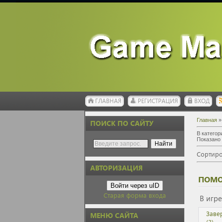
ГЛАВНАЯ
РЕГИСТРАЦИЯ
ВХОД
Главная
ПОИСК ПО САЙТУ
В категор
Показано
Сортиро
АВТОРИЗАЦИЯ
ПОМО
Войти через uID
Старая форма входа
В игр
Заве
МЕНЮ САЙТА
(3)