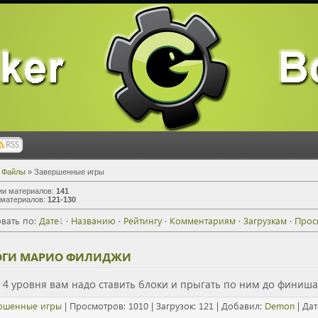
RSS
»
Файлы
» Завершенные игры
ии материалов
:
141
 материалов
:
121-130
вать по
:
Дате
·
Названию
·
Рейтингу
·
Комментариям
·
Загрузкам
·
Прос
ГИ МАРИО ФИЛИДЖИ
е 4 уровня вам надо ставить блоки и прыгать по ним до финиша
ршенные игры
| Просмотров: 1010 | Загрузок: 121 | Добавил:
Demon
| Дат