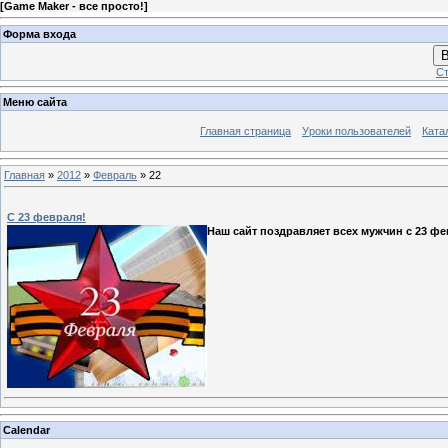
[
Game Maker - все просто!
]
Форма входа
В
Ст
Меню сайта
Главная страница
Уроки пользователей
Ката
Главная
»
2012
»
Февраль
»
22
С 23 февраля!
Наш сайт поздравляет всех мужчин с 23 ф
Calendar