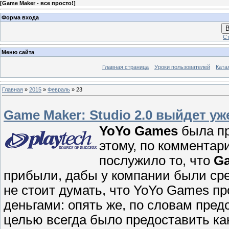
[
Game Maker - все просто!
]
Форма входа
В
Ст
Меню сайта
Главная страница
Уроки пользователей
Ката
Главная
»
2015
»
Февраль
»
23
Game Maker: Studio 2.0 выйдет уж
YoYo Games
была п
этому, по комментар
послужило то, что
Ga
прибыли, дабы у компании были сре
не стоит думать, что YoYo Games пр
деньгами: опять же, по словам пре
целью всегда было предоставить ка