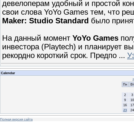
девелоперам удобный и простой кон
свои слова YoYo Games тем, что ре
Maker: Studio Standard
было принят
На данный момент
YoYo Games
пол
инвестора (Playtech) и планирует в
рекордно короткий срок. Предпо
...
У
Calendar
Пн
Вт
2
3
9
10
16
17
23
24
Полная версия сайта