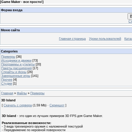
[
Game Maker - все просто!
]
Форма входа
В
Ст
Меню сайта
Главная страница
Уроки пользователей
Ката
Categories
Примеры
[36]
Исходники и движки
[73]
Программы и утилиты
[20]
Пакеты расширения
[17]
Спрайты и фоны
[26]
Завершенные игры
[141]
Прочее
[4]
Студии
[1]
Главная
»
Файлы
»
Примеры
3D Island
[
Скачать с сервера
(1.59 Mb) ·
Скриншот
]
3D Island
- это один из лучших примеров 3D FPS для Game Maker.
Реализованные возможности:
- 3 вида трехмерного оружия с наложенной текстурой
- Передвижение по неровной поверхности