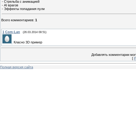
- Стрельба с анимацией
- AI врагов
- Эффекты попадания пули
Всего комментариев
:
1
1
Com-Lan
(26.03.2014 09:51)
Класно 3D пример
Добавлять комментарии могу
[
Р
Полная версия сайта