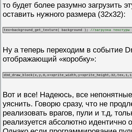
то будет более разумно загрузить эт
оставить нужного размера (32x32):
tex=background_get_texture( background );
//загрузка текстуры 
Ну а теперь переходим в событие Dr
отображающий «коробку»:
d3d_draw_block(x,y,0,x+sprite_width,y+sprite_height,32,tex,1,
Вот и все! Надеюсь, все непонятные
уяснить. Говорю сразу, что не прод
реализовать врагов, пули и т.д, тол
реализуется абсолютно идентично о
Однако если программирование пуль