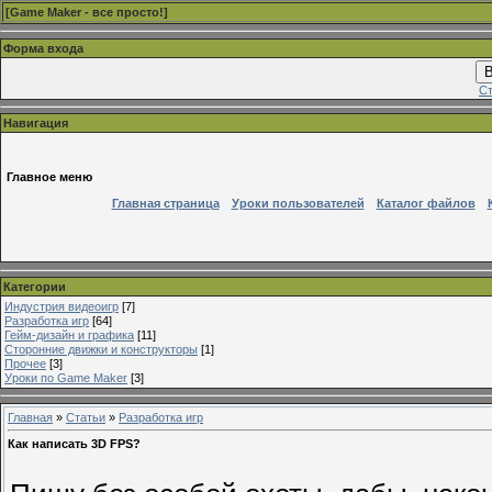
[
Game Maker - все просто!
]
Форма входа
В
Ст
Навигация
Главное меню
Главная страница
Уроки пользователей
Каталог файлов
Категории
Индустрия видеоигр
[7]
Разработка игр
[64]
Гейм-дизайн и графика
[11]
Сторонние движки и конструкторы
[1]
Прочее
[3]
Уроки по Game Maker
[3]
Главная
»
Статьи
»
Разработка игр
Как написать 3D FPS?