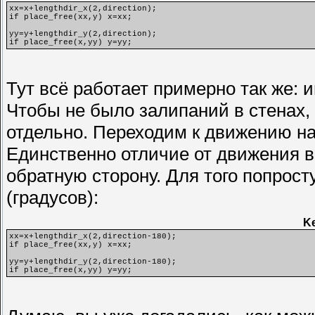
xx=x+lengthdir_x(2,direction);
if place_free(xx,y) x=xx;
yy=y+lengthdir_y(2,direction);
if place_free(x,yy) y=yy;
Тут всё работает примерно так же: 
Чтобы не было залипаний в стенах,
отдельно. Переходим к движению на
Единственно отличие от движения вп
обратную сторону. Для того попрост
(градусов):
Ke
xx=x+lengthdir_x(2,direction-180);
if place_free(xx,y) x=xx;
yy=y+lengthdir_y(2,direction-180);
if place_free(x,yy) y=yy;