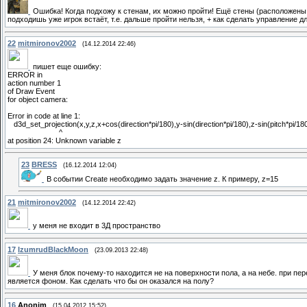
Ошибка! Когда подхожу к стенам, их можно пройти! Ещё стены (расположены п
подходишь уже игрок встаёт, т.е. дальше пройти нельзя, + как сделать управление д
22
mitmironov2002
(14.12.2014 22:46)
пишет еще ошибку:
ERROR in
action number 1
of Draw Event
for object camera:
Error in code at line 1:
d3d_set_projection(x,y,z,x+cos(direction*pi/180),y-sin(direction*pi/180),z-sin(pitch*pi/18
^
at position 24: Unknown variable z
23
BRESS
(16.12.2014 12:04)
В событии Create необходимо задать значение z. К примеру, z=15
21
mitmironov2002
(14.12.2014 22:42)
у меня не входит в 3Д пространство
17
IzumrudBlackMoon
(23.09.2013 22:48)
У меня блок почему-то находится не на поверхности пола, а на небе. при п
является фоном. Как сделать что бы он оказался на полу?
16
Anonim
(15.04.2012 15:52)