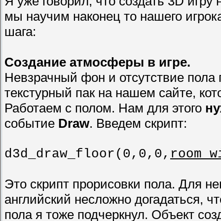
Я уже говорил, что создать 3D игру
мы научим наконец то нашего игрок
шага:
Создание атмосферы в игре.
Невзрачный фон и отсутствие пола п
текстурный пак на нашем сайте, ко
Работаем с полом. Нам для этого
ну
событие
Draw
. Введем скрипт:
d3d_draw_floor(0,0,0,
room_w
Это скрипт прорисовки пола. Для нег
английский несложно догадаться, чт
пола я тоже подчеркнул. Объект созд