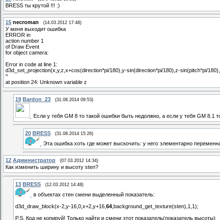
BRESS ты крутой !!! :)
15
necroman
(14.03.2012 17:48)
У меня выходит ошибка
ERROR in
action number 1
of Draw Event
for object camera:
Error in code at line 1:
d3d_set_projection(x,y,z,x+cos(direction*pi/180),y-sin(direction*pi/180),z-sin(pitch*pi/180),
^
at position 24: Unknown variable z
19
Bardon_23
(31.08.2014 09:53)
Если у тебя GM 8 то такой ошибки быть недолжно, а если у тебя GM 8.1 т
20
BRESS
(31.08.2014 15:26)
Эта ошибка хоть где может выскочить: у него элементарно переменн
12
Администратор
(07.03.2012 14:34)
Как изменить ширину и высоту sten?
13
BRESS
(12.03.2012 14:48)
в объектах стен смени выделенный показатель:
d3d_draw_block(x-2,y-16,0,x+2,y+16,
64
,background_get_texture(sten),1,1);
P.S. Код не копируй! Только найти и смени этот показатель(показатель высоты)