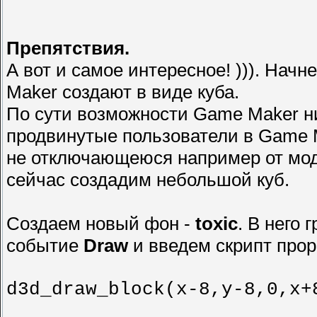
Препятствия.
А вот и самое интересное! ))). Нач
Maker создают в виде куба.
По сути возможности Game Maker ни
продвинутые пользователи в Game M
не отключающеюся например от мо
сейчас создадим небольшой куб.
Создаем новый фон -
toxic
. В него 
событие
Draw
и введем скрипт прор
d3d_draw_block(x-8,y-8,0,x+