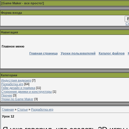
[
Game Maker - все просто!
]
Форма входа
В
Ст
Навигация
Главное меню
Главная страница
Уроки пользователей
Каталог файлов
Категории
Индустрия видеоигр
[7]
Разработка игр
[64]
Гейм-дизайн и графика
[11]
Сторонние движки и конструкторы
[1]
Прочее
[3]
Уроки по Game Maker
[3]
Главная
»
Статьи
»
Разработка игр
Урок 12