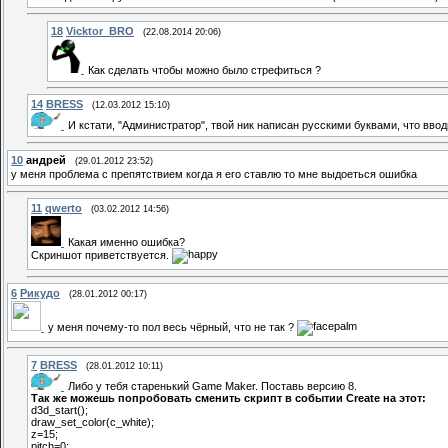
18
Vicktor_BRO
(22.08.2014 20:06)
Как сделать чтобы можно было стрефиться ?
14
BRESS
(12.03.2012 15:10)
И кстати, "Администратор", твой ник написан русскими буквами, что вв
10
андрей
(29.01.2012 23:52)
у меня проблема с препятствием когда я его ставлю то мне выдоеться ошибка
11
qwerto
(03.02.2012 14:56)
Какая именно ошибка?
Скриншот приветствуется.
6
Рикудо
(28.01.2012 00:17)
у меня почему-то пол весь чёрный, что не так ?
7
BRESS
(28.01.2012 10:11)
Либо у тебя старенький Game Maker. Поставь версию 8.
Так же можешь попробовать сменить скрипт в событии Create на этот:
d3d_start();
draw_set_color(c_white);
z=15;
pitch=0;