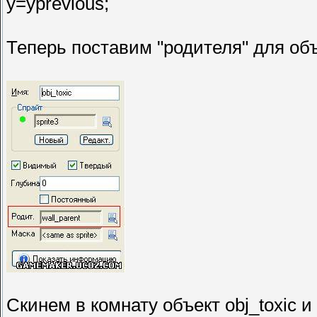
y=yprevious;
Теперь поставим "родителя" для объе
Скинем в комнату объект obj_toxic и