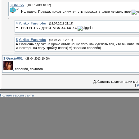
3
BRESS
(18.07.2013 18:07)
Ну, ладно. Правда, придется чуть-чуть подождать, дело не минутное
4
Yuriko_Fururobu
(18.07.2013 21:17)
У ТЕБЯ ЕСТЬ 7 ДНЕЙ. МВА-ХА-ХА-ХА
5
Yuriko_Fururobu
(18.07.2013 23:11)
А сможешь сделать в уроке объяснение того, как сделать так, что бы инвен
инвентарь на пару-тройку ячеек) =) заранее спасибо)
1
Gracio001
(28.04.2013 10:56)
спасибо, помогло.
Добавлять комментарии могу
[
Р
Полная версия сайта