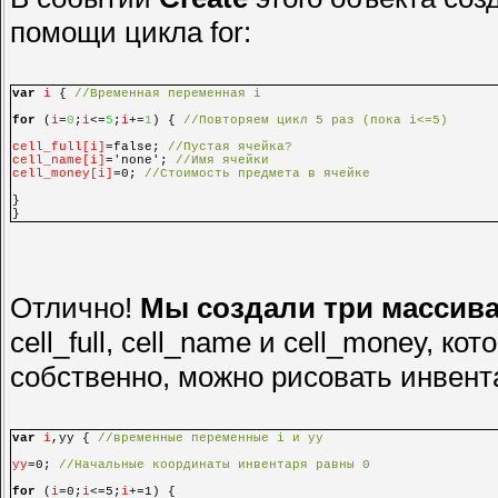
помощи цикла for:
var
i
{
//Временная переменная i
for
(
i
=
0
;
i
<=
5
;
i
+=
1
) {
//Повторяем цикл 5 раз (пока i<=5)
cell_full[i]
=false;
//Пустая ячейка?
cell_name[i]
='none';
//Имя ячейки
cell_money[i]
=0;
//Стоимость предмета в ячейке
}
}
Отлично!
Мы создали три массива
cell_full, cell_name и cell_money, к
собственно, можно рисовать инвент
var
i
,yy {
//временные переменные i и yy
yy
=0;
//Начальные координаты инвентаря равны 0
for
(
i
=0;
i
<=5;
i
+=1) {