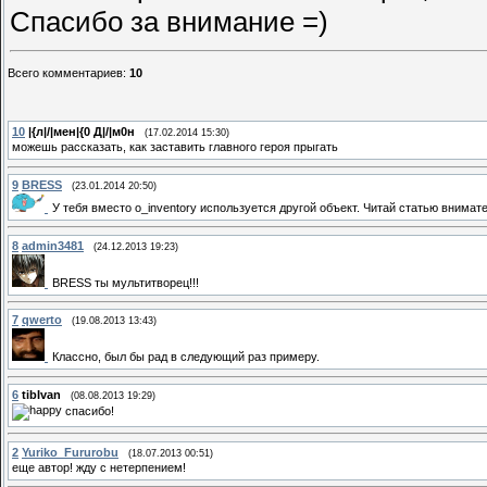
Спасибо за внимание =)
Всего комментариев
:
10
10
|{л|/|мен|{0 Д|/|м0н
(17.02.2014 15:30)
можешь рассказать, как заставить главного героя прыгать
9
BRESS
(23.01.2014 20:50)
У тебя вместо o_inventory используется другой объект. Читай статью внимат
8
admin3481
(24.12.2013 19:23)
BRESS ты мультитворец!!!
7
qwerto
(19.08.2013 13:43)
Классно, был бы рад в следующий раз примеру.
6
tibIvan
(08.08.2013 19:29)
спасибо!
2
Yuriko_Fururobu
(18.07.2013 00:51)
еще автор! жду с нетерпением!