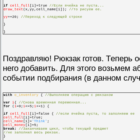
if
cell_full
[i]=true
//Если ячейка не пуста...
draw_text
(x,yy,cell_name[i]);
//то рисуем ее.
yy
+=20;
//Переход к следующей строке
}
}
Поздравляю! Рюкзак готов. Теперь о
него добавить. Для этого возьмем 
событии подбирания (в данном случ
with
o_inventory
{
//Выполняем операцию с рюкзаком
var
i
{
//Снова временная переменная...
for
(
i
=0;
i
<=5;
i
+=1) {
if
cell_full
[i]=false {
//если ячейка пуста, то заполняем ее
cell_full
[i]=true;
cell_name
[i]=
'Think'
;
cell_money
[i]=5;
break;
//Заканчиваем цикл, чтобы текущий предмет
//не заполнил весь рюкзак.
}