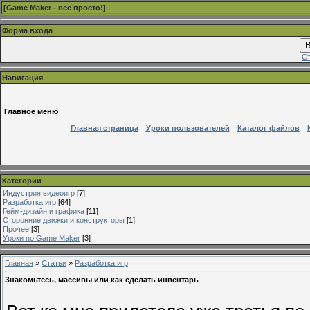
[
Game Maker - все просто!
]
Форма входа
В
Ст
Навигация
Главное меню
Главная страница
Уроки пользователей
Каталог файлов
Категории
Индустрия видеоигр
[7]
Разработка игр
[64]
Гейм-дизайн и графика
[11]
Сторонние движки и конструкторы
[1]
Прочее
[3]
Уроки по Game Maker
[3]
Главная
»
Статьи
»
Разработка игр
Знакомьтесь, массивы или как сделать инвентарь