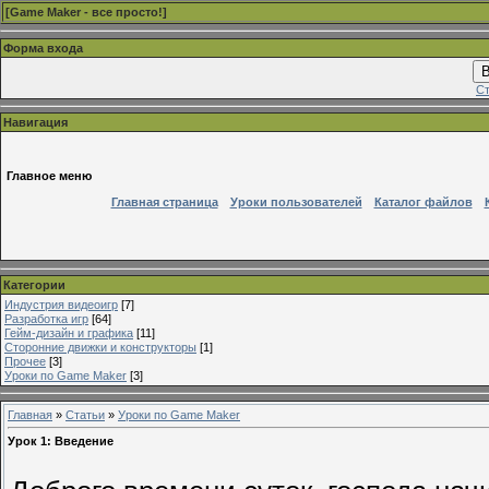
[
Game Maker - все просто!
]
Форма входа
В
Ст
Навигация
Главное меню
Главная страница
Уроки пользователей
Каталог файлов
Категории
Индустрия видеоигр
[7]
Разработка игр
[64]
Гейм-дизайн и графика
[11]
Сторонние движки и конструкторы
[1]
Прочее
[3]
Уроки по Game Maker
[3]
Главная
»
Статьи
»
Уроки по Game Maker
Урок 1: Введение